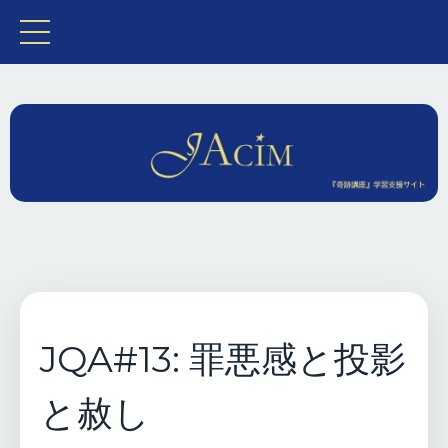
JQA#13: 罪悪感と投影
と赦し