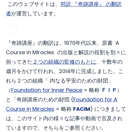
このウェブサイトは、
邦訳 『奇跡講座』 の翻訳
者
が運営しています。
『奇跡講座』の翻訳は、1970年代以来、原書 A
Course in Miracles の出版と解説の役割を別々に
担ってきた
２つの組織の監修のもとに
、十数年の
歳月をかけて行われ、2014年に完成しました。こ
れら２つの組織「 内なる平安のための財団」
（
Foundation for Inner Peace
= 略称
ＦＩＰ
）
と「奇跡講座のための財団 (
Foundation for A
Course in Miracles
= 略称
FACIM
) につきまして
は、このサイト内の様々な記事や動画で言及され
ていますので、そちらをご参照ください。