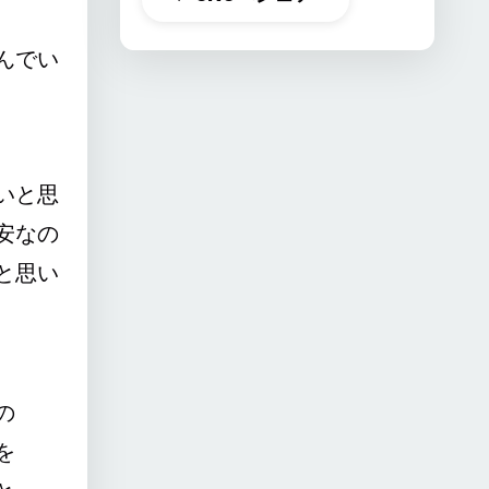
んでい
いと思
安なの
と思い
の
を