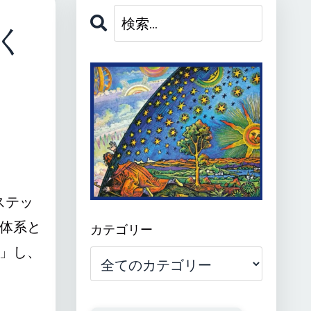
く
ステッ
体系と
カテゴリー
」し、