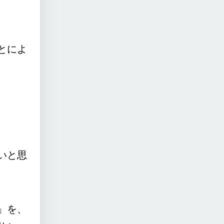
とによ
いと思
」を、