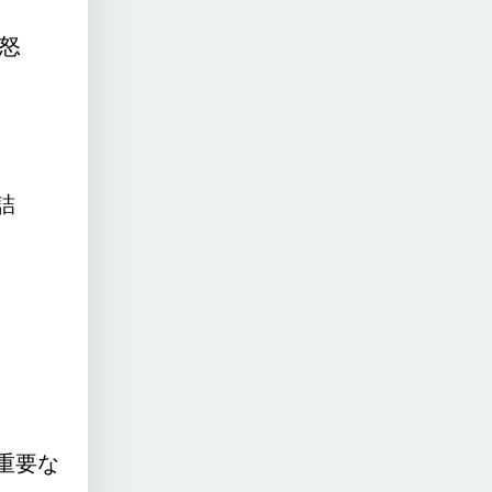
怒
詰
重要な