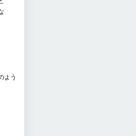
と
な
のよう