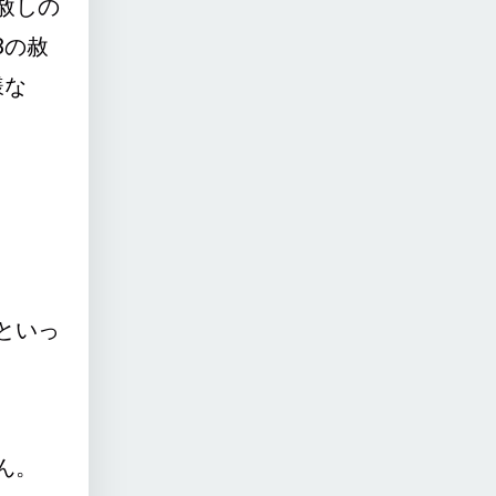
赦しの
8の赦
様な
といっ
ん。