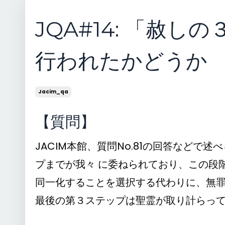
JQA#14: 「赦
行われたかどうか
Jacim_qa
【質問】
JACIM本館、質問No.81の回答など
プまでが我々 に委ねられており、この段
同一化することを選択する代わりに、無罪
最後の第３ステップは聖霊が取り計らっ