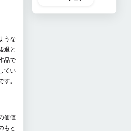
ような
後退と
作品で
してい
です。
の価値
のもと