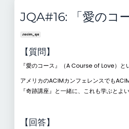
JQA#16: 「愛
Jacim_qa
【質問】
『愛のコース』（A Course of Lov
アメリカのACIMカンフェレンスでもAC
『奇跡講座』と一緒に、これも学ぶとよ
【回答】