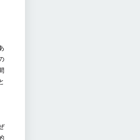
あ
の
間
と
ぜ
的