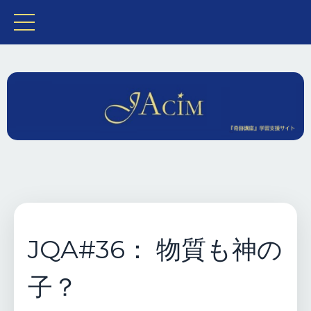
JQA#36： 物質も神の
子？