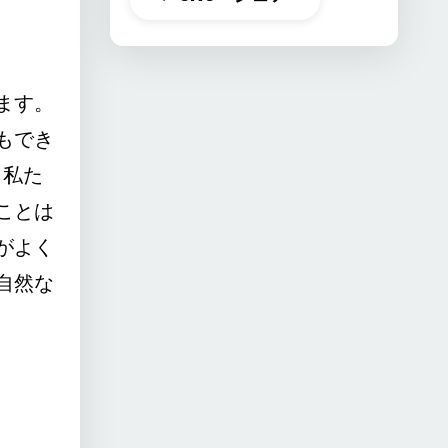
ます。
もでき
、私た
ことは
がよく
自然な