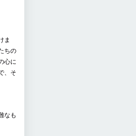
けま
たちの
の心に
で、そ
難なも