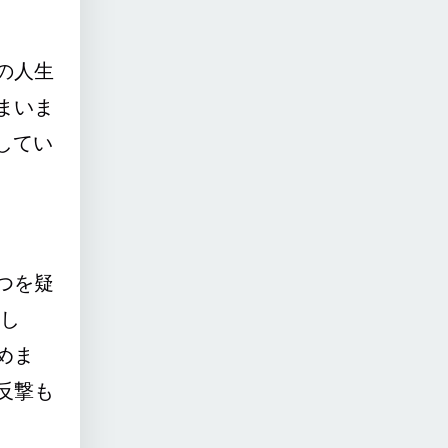
の人生
まいま
してい
つを疑
し
めま
反撃も