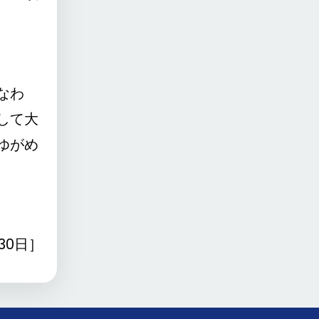
なわ
して大
ゆがめ
月30日］