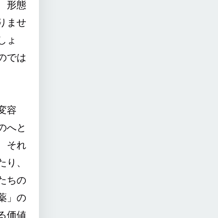
、形態
りませ
しょ
のでは
変容
のへと
、それ
たり、
たちの
薬」の
る価値