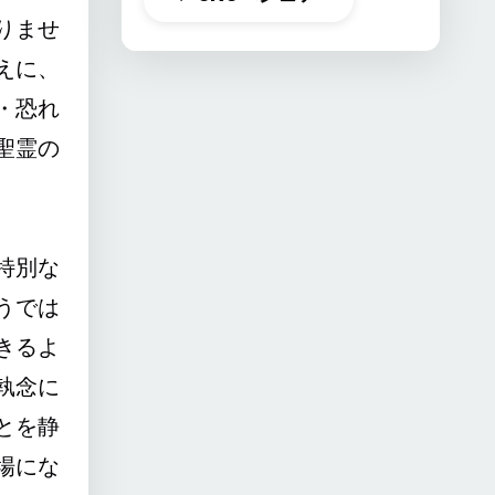
りませ
えに、
・恐れ
聖霊の
特別な
うでは
きるよ
執念に
とを静
場にな