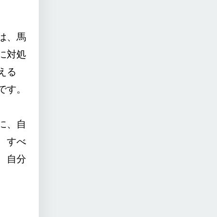
は、馬
に対処
える
です。
に、自
、すべ
、自分