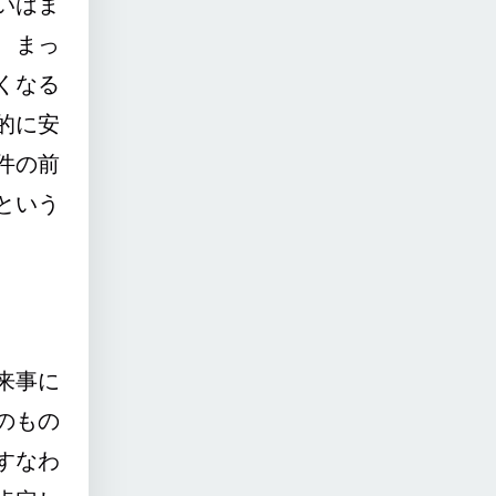
いはま
、まっ
くなる
的に安
件の前
という
来事に
のもの
すなわ