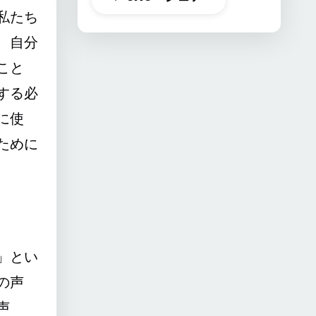
私たち
、自分
こと
する必
に使
ために
」とい
の声
声