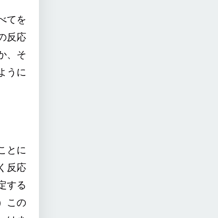
べてを
の反応
か、そ
ように
ことに
く反応
定する
）この