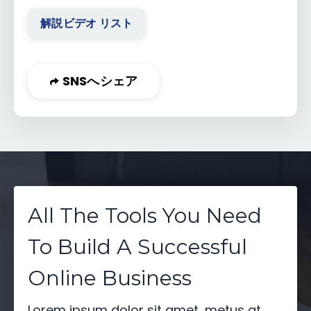
解説ビデオ リスト
SNSへシェア
All The Tools You Need
To Build A Successful
Online Business
Lorem ipsum dolor sit amet, metus at