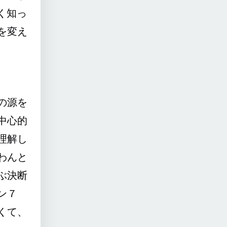
く知っ
を変え
の源を
中心的
理解し
わんと
ぶ決断
ン７
くて、