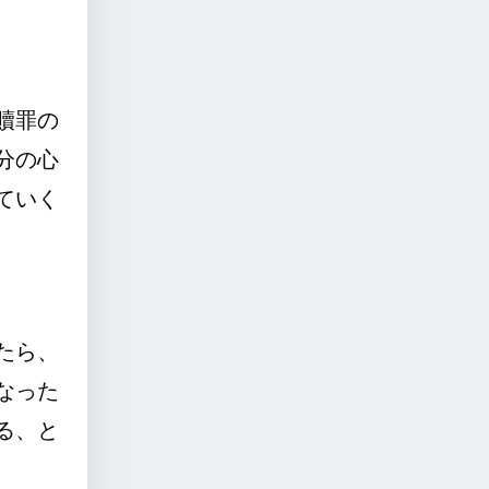
贖罪の
分の心
ていく
たら、
なった
る、と