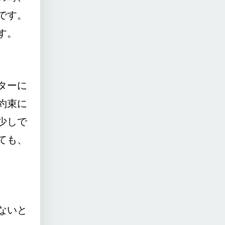
です。
す。
ターに
約束に
少しで
ても、
ないと