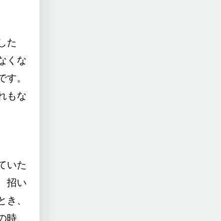
した
なくな
です。
れもな
ていた
、招い
とき、
の時、