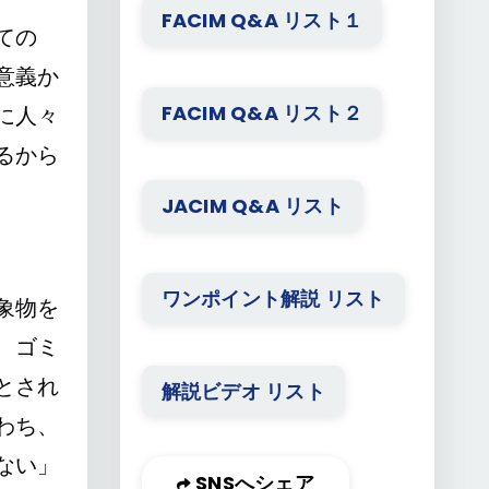
FACIM Q&A リスト１
ての
意義か
FACIM Q&A リスト２
に人々
るから
JACIM Q&A リスト
ワンポイント解説 リスト
象物を
、ゴミ
とされ
解説ビデオ リスト
わち、
ない」
SNSへシェア