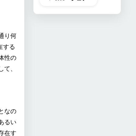
通り何
在する
体性の
して、
となの
あるい
存在す