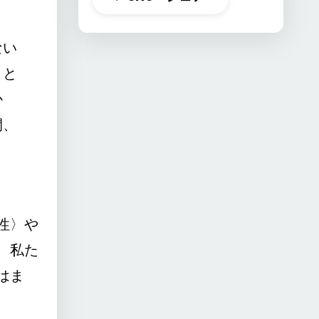
ない
りと
か
間、
性〉や
、私た
はま