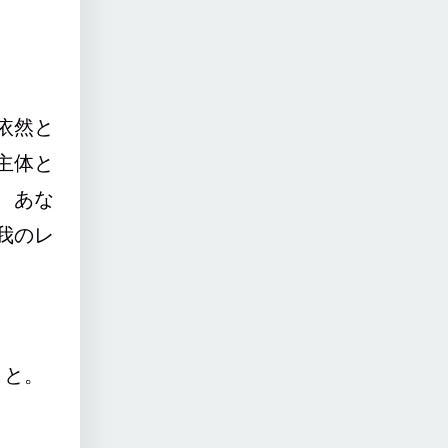
依然と
主体と
、あな
我のレ
こと。