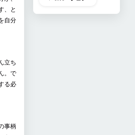
す、と
を自分
ん立ち
ん。で
する必
の事柄