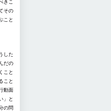
べきこ
てその
ぶこと
うした
んだの
くこと
ること
行動面
い」と
分の問