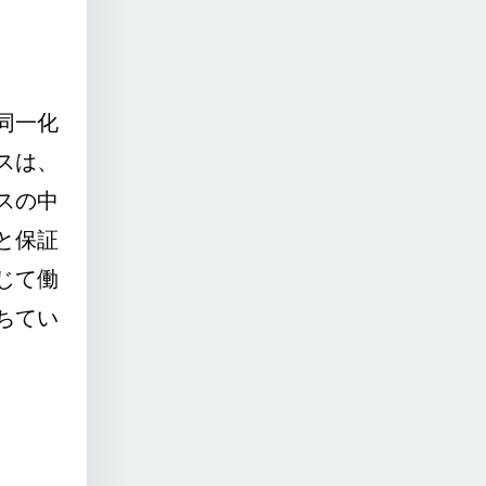
同一化
スは、
スの中
と保証
じて働
ちてい