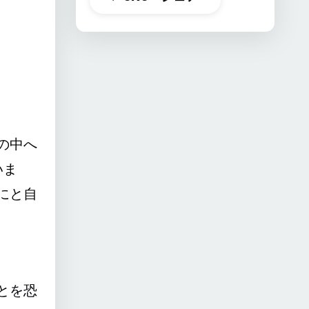
の中へ
いま
にと自
とを恐