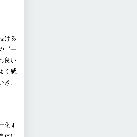
続ける
やゴー
ち良い
よく感
いき、
一化す
自体に