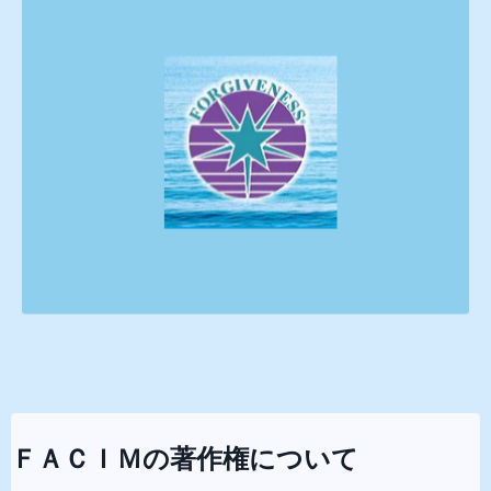
ＦＡＣＩＭの著作権について