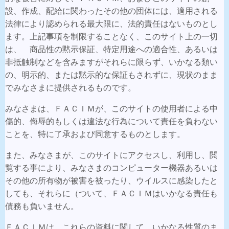
設、作成、配給に関わったその他の団体には、適用される
法律により認められる最大限に、法的責任はないものとし
ます。上記事項を制限することなく、このサイト上の一切
は、 商品性の黙示保証、特定用途への適合性、あるいは
非抵触制などを含みますがそれらに限らず、いかなる類い
の、明示的、または黙示的な保証もされずに、現状のまま
でみなさまに提供されるものです。
みなさまは、ＦＡＣＩＭが、このサイトの使用者による中
傷的、侮辱的もしくは違法な行為について責任を負わない
ことを、特に了承および同意するものとします。
また、みなさまが、このサイトにアクセスし、利用し、閲
覧する事により、みなさまのコンピューター機器あるいは
その他の所有物が被害を被ったり、ウイルスに感染したと
しても、それらに（ついて、ＦＡＣＩＭはいかなる責任も
債務も負いません。
ＦＡＣＩＭは、これらの資料に関して、いかなる性質のま