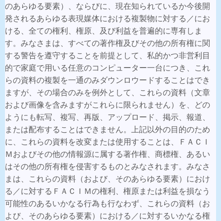
のあらゆる要素）、ならびに、現在知られているか今後開
発されるあらゆる表現媒体における複製物に対する／にお
ける、全ての権利、権原、及び利益を普遍的に専有しま
す。みなさまは、すべての著作権及びその他の所有権に関
する警告を遵守することを前提として、私的かつ非営利目
的で家庭で用いる任意のコンピューター一台につき、これ
らの資料の複製を一通のみダウンロウードすることはでき
ますが、その場合のみを例外として、これらの資料（文章
および画像を含みますがこれらに限られません）を、どの
ようにも転写、複写、再版、アップロード、掲示、報道、
または配布することはできません。上記以外の目的のため
に、これらの資料を改変または使用することは、ＦＡＣＩ
Ｍおよびその他の情報源に属する著作権、商標権、あるい
はその他の所有権を侵害するものとみなされます。みなさ
まは、これらの資料（および、そのあらゆる要素）におけ
る／に対するＦＡＣＩＭの権利、権原または利益を損なう
可能性のあるいかなる行為も行なわず、これらの資料（お
よび、そのあらゆる要素）における／に対するいかなる権