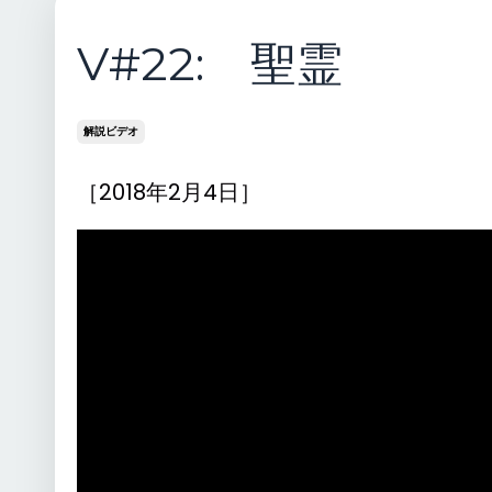
V#22: 聖霊
解説ビデオ
［2018年2月4日］