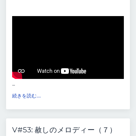
...
続きを読む.....
V#53: 赦しのメロディー（７）