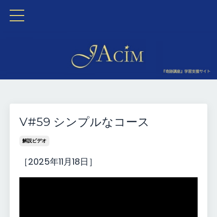
V#59 シンプルなコース
解説ビデオ
［2025年11月18日］