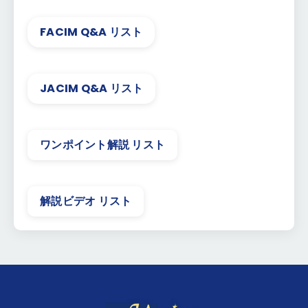
FACIM Q&A リスト
JACIM Q&A リスト
ワンポイント解説 リスト
解説ビデオ リスト