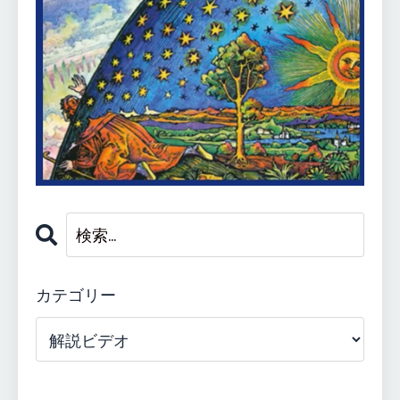
カテゴリー