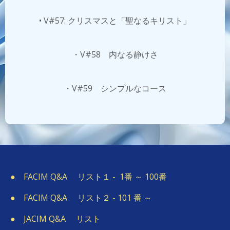
• V#57: クリスマスと「聖なるキリスト」
・V#58 内なる静けさ
・V#59 シンプルなコース
●
FACIM Q&A リスト１ - 1番 ～ 100番
●
FACIM Q&A リスト２ - 101 番 ～
●
JACIM Q&A リスト