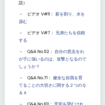
説）
－ ビデオ V#11：
薪を割り、水を
汲む
－ ビデオ V#7：
兄弟たちを信頼
する
－ Q&A No.52：
自分の意志をわ
が子に強いるのは、攻撃となるので
しょうか？
－ Q&A No.71：
健全な自我を育
てることの大切さに関する２つのＱ
＆Ａ
－ Q&A No.101：
平安を望むけれ