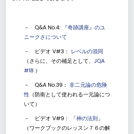
－ Q&A No.4:
『奇跡講座』のユ
ニークさについて
－ ビデオ V#3：
レベルの混同
（さらに、その補足として、
JQA
#18
）
－ Q&A No.39：
非二元論の危険
性
（防衛として使われる一元論につ
いて）
－ ビデオ V#9： 「
神の法則
」
（ワークブックのレッスン７６の解