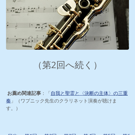
（第2回へ続く）
お薦め関連記事
：「
自我と聖霊と〈決断の主体〉の三重
奏
」（ワプニック先生のクラリネット演奏が聴けま
す。）