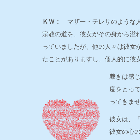
ＫＷ：
マザー・テレサのような人
宗教の道を、彼女がその身から溢
っていましたが、他の人々は彼女
たことがありますし、個人的に彼
裁きは感
度をとっ
ってきま
彼女は、
彼女の心